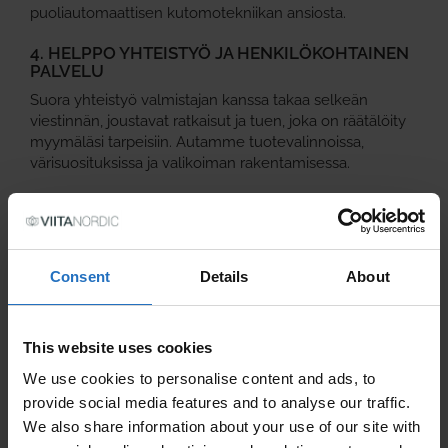
puoliautomaattisen kutomotekniikan ansiosta.
4. HELPPO YHTEISTYÖ JA HENKILÖKOHTAINEN
PALVELU
Suora yhteistyö valmistajan kanssa takaa selkeän
viestinnän, joustavat ratkaisut ja tuen, joka on räätälöity
myymäläsi tarpeisiin. Autamme tuotevalinnoissa,
värisuosituksissa ja valikoiman rakentamisessa.
B2B‑TUOTEVALIKOIMAMME
Tukkumallistomme sisältää:
Puuvillamatot
eri leveyksissä ja pituuksissa
Consent
Details
About
Villamatot
, jotka tuovat pehmeyttä ja luonnollista
lämpöä
Paperinarumatot
, jotka tarjoavat selkeän ja
This website uses cookies
modernin skandinaavisen ilmeen
Käytävämatot
keittiöihin ja eteisiin
We use cookies to personalise content and ads, to
Olohuoneen ja makuuhuoneen matot
provide social media features and to analyse our traffic.
Räätälöidyt koot
pyynnöstä
We also share information about your use of our site with
Kaikki matot ovat kestäviä, helppohoitoisia ja suunniteltu