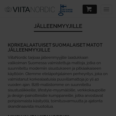
Togg
navig
JÄLLEENMYYJILLE
KORKEALAATUISET SUOMALAISET MATOT
JÄLLEENMYYJILLE
ViitaNordic tarjoaa jälleenmyyjille laadukkaan
valikoiman Suomessa valmistettuja mattoja, jotka on
suunniteltu moderniin sisustukseen ja pitkäaikaiseen
käyttöön. Olemme eteläpohjalainen perheyritys, joka on
valmistanut korkealaatuisia puuvillamattoja jo yli 40
vuoden ajan. B2B‑mallistomme on suunniteltu
sisustusliikkeille, lifestyle‑myymälöille, verkkokaupoille
ja design‑painotteisille kumppaneille, jotka arvostavat
pohjoismaista käsityötä, toimitusvarmuutta ja ajatonta
skandinaavista muotoilua.