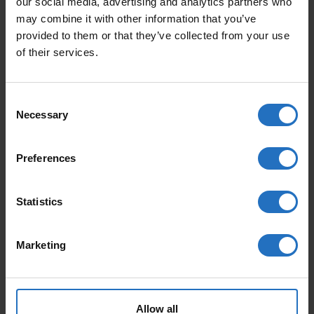
our social media, advertising and analytics partners who
jokapäiväiseen käyttöön — täydellinen valinta
may combine it with other information that you’ve
jälleenmyyjille, jotka arvostavat laatua, vastuullisuutta ja
provided to them or that they’ve collected from your use
pitkäikäisiä tuotteita.
of their services.
KIINNOSTUITKO JÄLLEENMYYNNISTÄ?
Tarjoamme helpon aloituksen, selkeät tukkuehdot ja
Consent
nopean asiakaspalvelun. Pyydä B2B‑hinnasto tai aloita
Necessary
Selection
yhteistyö:
info@viitanordic.com
Preferences
Statistics
Marketing
Puuvillamatto Varjo. Suomalainen Räsymatto.
Allow all