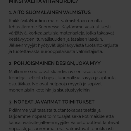
MIKSI VALITA VIITANORDIC?
1. AITO SUOMALAINEN VALMISTUS
Kaikki ViitaNordicin matot valmistetaan omalla
tehtaallamme Suomessa. Käytämme vastuullisesti
värjättyjä, korkealaatuisia materiaaleja, jotka takaavat
kestävyyden, turvallisuuden ja tasaisen laadun.
Jälleenmyyjät hyötyvät läpinäkyvästä tuotantoketjusta
ja luotettavasta eurooppalaisesta valmistajasta.
2. POHJOISMAINEN DESIGN, JOKA MYY
Mallimme seuraavat skandinaavisen sisustuksen
trendejä: selkeitä linjoja, luonnollisia sävyjä ja ajatonta
estetiikkaa. Ne ovat helppoja myydä ja sopivat
monenlaisiin koteihin ja sisustustyyleihin.
3. NOPEAT JA VARMAT TOIMITUKSET
Pidämme yllä tasaista tuotantokapasiteettia ja
tarjoamme nopeat toimitusajat sekä kotimaisille että
kansainvälisille jälleenmyyjille. Varastotuotteet lähtevät
nopeasti, ja suuremmat erät valmistuvat tehokkaasti