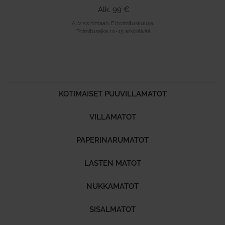
Alk. 99 €
ALV sis hintaan. Ei toimituskuluja..
Toimitusaika 10-15 arkipäivää
KOTIMAISET PUUVILLAMATOT
VILLAMATOT
PAPERINARUMATOT
LASTEN MATOT
NUKKAMATOT
SISALMATOT