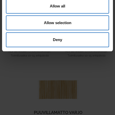
Allow all
Allow selection
AALTO
PAANU
Deny
Alk. 165 €
Alk. 199 €
ALV sis hintaan. Ei toimituskuluja..
ALV sis hintaan. Ei toimituskuluja..
Toimitusaika 10-15 arkipäivää
Toimitusaika 10-15 arkipäivää
PUUVILLAMATTO VARJO