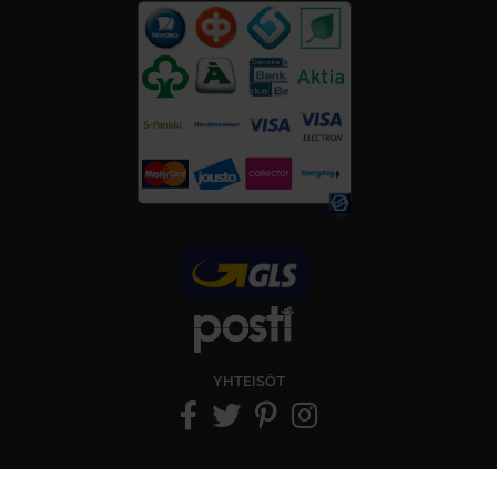
YHTEISÖT
Copyright © ViitaNordic 2026 - Web Design:
Mediaani