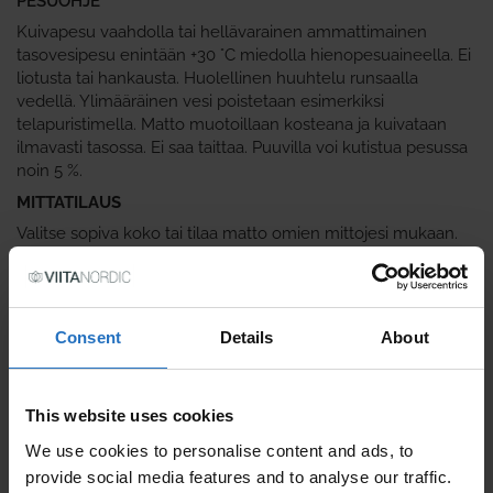
PESUOHJE
Kuivapesu vaahdolla tai hellävarainen ammattimainen
tasovesipesu enintään +30 °C miedolla hienopesuaineella. Ei
liotusta tai hankausta. Huolellinen huuhtelu runsaalla
vedellä. Ylimääräinen vesi poistetaan esimerkiksi
telapuristimella. Matto muotoillaan kosteana ja kuivataan
ilmavasti tasossa. Ei saa taittaa. Puuvilla voi kutistua pesussa
noin 5 %.
MITTATILAUS
Valitse sopiva koko tai tilaa matto omien mittojesi mukaan.
Tilaa Kevät-puuvillamatto jo tänään ja tuo kotiisi
suomalaisen käsityön laatua, kestävyyttä ja ajatonta tyyliä.
Consent
Details
About
VÄRI
This website uses cookies
We use cookies to personalise content and ads, to
provide social media features and to analyse our traffic.