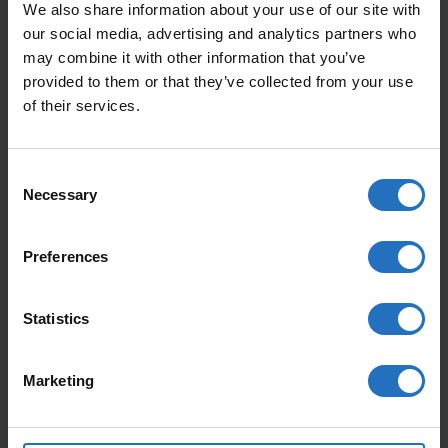
We also share information about your use of our site with
our social media, advertising and analytics partners who
KOKO
may combine it with other information that you’ve
provided to them or that they’ve collected from your use
of their services.
HINTA
ALV sis hintaan. Ei toimituskuluja..
Toimitusaika 10-15 arkipäivää.
Consent
Necessary
Selection
MÄÄRÄ
LISÄÄ OSTOSKORIIN
Preferences
PUUVILLAMATTO KEVÄT MÄÄRÄ
Statistics
SUOSITUIMMAT TUOTTEET
Marketing