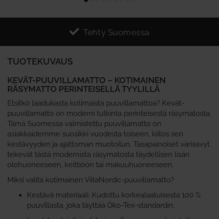
Tehty Suomessa
TUOTEKUVAUS
KEVÄT-PUUVILLAMATTO – KOTIMAINEN
RÄSYMATTO PERINTEISELLÄ TYYLILLÄ
Etsitkö laadukasta kotimaista puuvillamattoa? Kevät-
puuvillamatto on moderni tulkinta perinteisestä räsymatosta.
Tämä Suomessa valmistettu puuvillamatto on
asiakkaidemme suosikki vuodesta toiseen, kiitos sen
kestävyyden ja ajattoman muotoilun. Tasapainoiset värisävyt
tekevät tästä modernista räsymatosta täydellisen lisän
olohuoneeseen, keittiöön tai makuuhuoneeseen.
Miksi valita kotimainen ViitaNordic-puuvillamatto?
Kestävä materiaali: Kudottu korkealaatuisesta 100 %
puuvillasta, joka täyttää Öko-Tex-standardin.