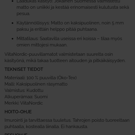
Laadukas käsityö: Jokainen Suomessa valmistettu
matto on uniikki ja kestää erinomaisesti kulutusta sekä
pesua.
Käytännöllisyys: Matto on kaksipuolinen, noin 5 mm
paksu ja erittäin helppo pitää puhtaana.
Mittatilaus: Saatavilla useissa eri koissa – tilaa myös
omien mittojesi mukaan.
ViitaNordic-puuvillamatot valmistetaan suurelta osin
käsityönä, mikä takaa tuotteen aitouden ja pitkäikäisyyden.
TEKNISET TIEDOT
Materiaali: 100 % puuvilla (Öko-Tex)
Malli: Kaksipuolinen räsymatto
Valmistus: Kudottu
Alkuperämaa: Suomi
Merkki: ViitaNordic
HOITO-OHJE
Imurointi ja tarvittaessa tuuletus. Tahrojen poisto tuoreeltaan
puhtaalla, kostealla liinalla. Ei hankausta.