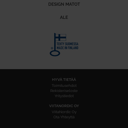
DESIGN MATOT
ALE
HYVÄ TIETÄÄ
Toimitusehdot
Rekisteriseloste
Yritystiedot
VIITANORDIC OY
ViitaNordic Oy
Ota Yhteyttä