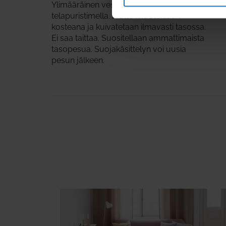
Ylimääräinen vesi poistetaan esim.
telapuristimella. Matto muotoillaan
kosteana ja kuivatetaan ilmavasti tasossa.
Ei saa taittaa. Suositellaan ammattimaista
tasopesua. Suojakäsittelyn voi uusia
pesun jälkeen.