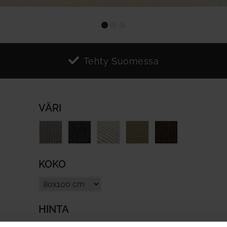
Tehty Suomessa
VÄRI
KOKO
HINTA
ALV sis hintaan. Ei toimituskuluja..