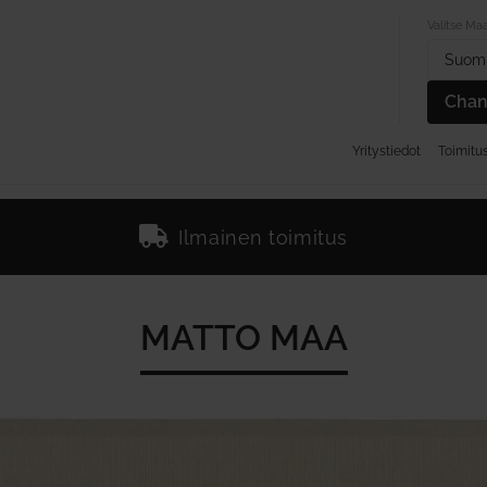
Valitse Ma
Suom
Chan
Yritystiedot
Toimitu
OT
PAPERINARUMATOT
LASTEN MATOT
NUKKAMATO
Ilmainen toimitus
MATTO MAA