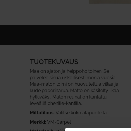
TUOTEKUVAUS
Maa on ajaton ja helppohoitoinen. Se
palvelee sinua uskollisesti monia vuosia.
Maa-maton loimi on huovutettua villaa ja
kude paperinarua. Matto on käsitelty likaa
hylkiväksi. Maton reunat on kantattu
leveällä chenille-kantilla.
Mittatilaus:
Valitse koko alapuolelta
Merkki:
VM-Carpet