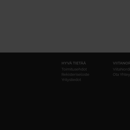
HYVÄ TIETÄÄ
VIITANO
Toimitusehdot
ViitaNord
Rekisteriseloste
Ota Yhtey
Yritystiedot