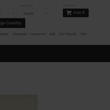
Ostoskori
a
Valitse kieli
0.00
€
i
Suomi
ge Country
sehdot
ViitaNordic – tarinamme
B2B
Ota Yhteyttä
Tilini
T
SISALMATOT
DESIGN MATOT
ALE