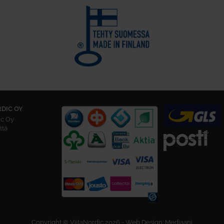
RDIC OY
ic Oy
ttä
Copyright © ViitaNordic 2026 - Web Design:
Mediaani