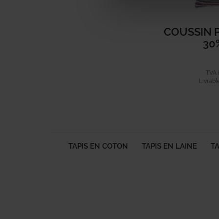
COUSSIN 
30
TVA i
Livrabl
TAPIS EN COTON
TAPIS EN LAINE
T