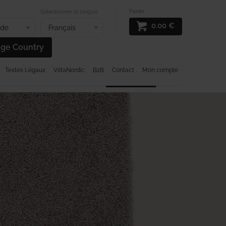
Panier
Sélectionner la langue
0.00
€
nde
Français
ge Country
Textes Légaux
ViitaNordic
B2B
Contact
Mon compte
S SISAL
TAPIS DESIGN
PROMOTIONS