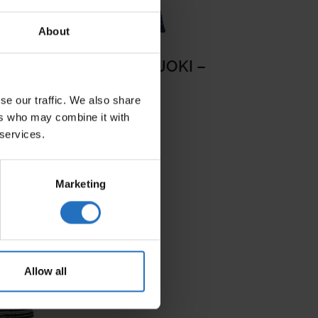
About
OUSSIN POUR CHIEN JOKI –
30% DE RABAIS
se our traffic. We also share
Dès 139 €
ers who may combine it with
TVA incl. Livraison gratuite.
 services.
Livrable en 10-15 jours de travail
Marketing
Promo!
Allow all