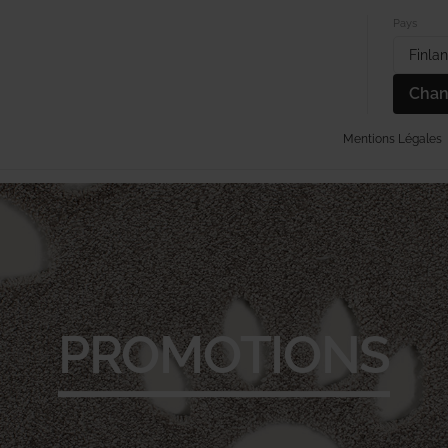
Pays
Finla
Chan
Mentions Légales
APIS NORDIQUES
TAPIS ENFANTS
TAPIS SHAGGY
TAPI
PROMOTIONS