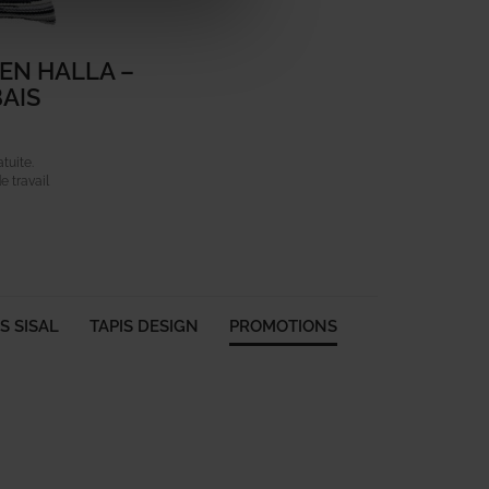
EN HALLA –
BAIS
atuite.
e travail
S SISAL
TAPIS DESIGN
PROMOTIONS