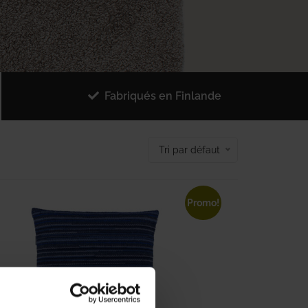
Fabriqués en Finlande
Tri par défaut
Promo!