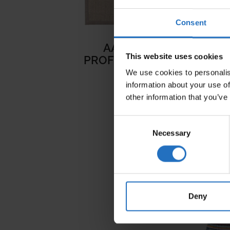
Consent
AALTO – ACHETEZ 3 &
This website uses cookies
PROFITEZ DE 30% DE RABA
We use cookies to personalis
Dès 417 €
information about your use of
TVA incl. Livraison gratuite.
other information that you’ve
Livrable en 10-15 jours de travail
Consent
Necessary
Selection
Deny