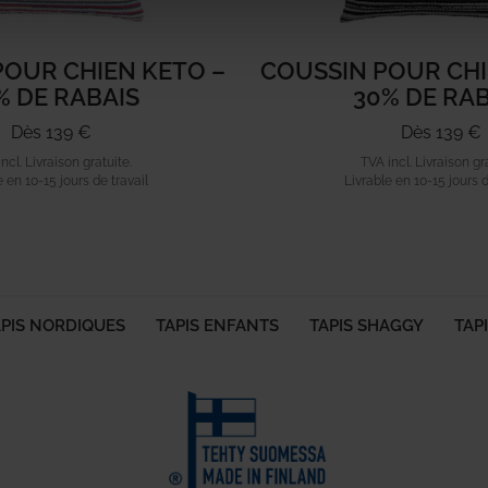
POUR CHIEN KETO –
COUSSIN POUR CHI
% DE RABAIS
30% DE RA
Dès 139 €
Dès 139 €
ncl. Livraison gratuite.
TVA incl. Livraison gr
e en 10-15 jours de travail
Livrable en 10-15 jours d
APIS NORDIQUES
TAPIS ENFANTS
TAPIS SHAGGY
TAPI