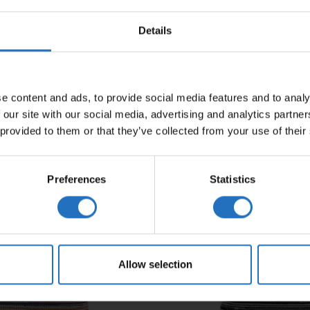
Details
COUSSIN POUR CHIEN VILMA –
C
IS
30% DE RABAIS
e content and ads, to provide social media features and to analy
Dès 139 €
 our site with our social media, advertising and analytics partn
TVA incl. Livraison gratuite.
 provided to them or that they’ve collected from your use of their
Livrable en 10-15 jours de travail
Preferences
Statistics
Promo!
Allow selection