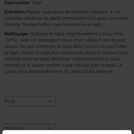
Fabrication:
Tissé
Entretien:
Passer l’aspirateur de manière régulière. Il est
conseillé d’enlever la saleté immédiatement avec une patte
humide. Ne pas frotter mais tamponner le tapis.
Nettoyage:
Nettoyer le tapis soigneusement à l‘eau (max.
+30ºC), avec un détergeant doux et en utilisant une brosse
douce. Ne pas immerger le tapis dans l’eau et ne pas frotter
le tapis. Rincer le tapis avec beaucoup d’eau et presser l’eau
restante hors du tapis. Reformer soigneusement le tapis
humide et le laisser sécher à plat. Ne pas plier le tapis. Le
coton peut rétrécir d’environ 5% après l’avoir nettoyé.
COULEUR
TAILLE