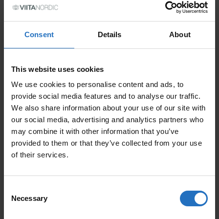
PRIX
Consent
Details
About
TVA incl. Livraison gratuite.
Livrable en 10-15 jours de travail.
QUANTITÉ
This website uses cookies
We use cookies to personalise content and ads, to
AJOUTER AU PANIER
QUANTITÉ DE PURO
provide social media features and to analyse our traffic.
We also share information about your use of our site with
our social media, advertising and analytics partners who
may combine it with other information that you’ve
ARTICLES APPRÉCIÉS
provided to them or that they’ve collected from your use
of their services.
Consent
Necessary
Selection