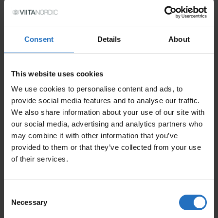
Consent
Details
About
TAILLE
This website uses cookies
We use cookies to personalise content and ads, to
provide social media features and to analyse our traffic.
PRIX
We also share information about your use of our site with
our social media, advertising and analytics partners who
TVA incl. Livraison gratuite.
Livrable en 10-15 jours de travail.
may combine it with other information that you’ve
provided to them or that they’ve collected from your use
QUANTITÉ
of their services.
AJOUTER AU PANIER
QUANTITÉ DE AALTO
Consent
Necessary
Selection