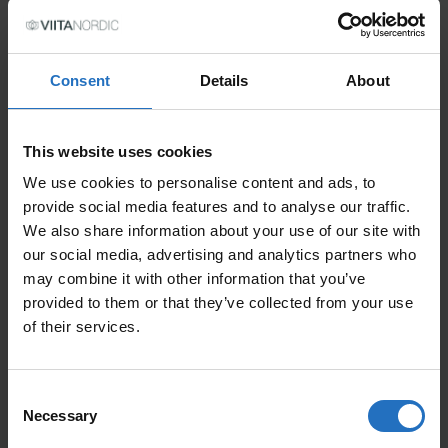
Consent
Details
About
TAILLE
This website uses cookies
We use cookies to personalise content and ads, to
provide social media features and to analyse our traffic.
PRIX
We also share information about your use of our site with
our social media, advertising and analytics partners who
TVA incl. Livraison gratuite.
Livrable en 10-15 jours de travail.
may combine it with other information that you’ve
provided to them or that they’ve collected from your use
QUANTITÉ
of their services.
AJOUTER AU PANIER
QUANTITÉ DE TAPIS ONNI
Consent
Necessary
Selection