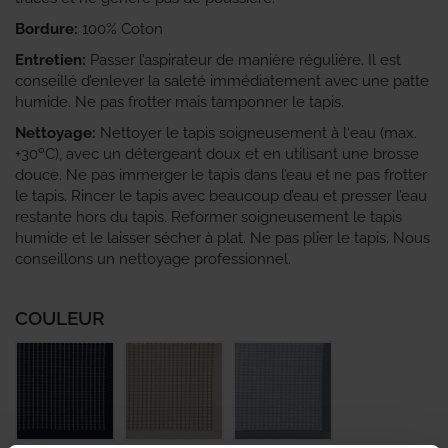
Bordure:
100% Coton
Entretien:
Passer l’aspirateur de manière régulière. Il est
conseillé d’enlever la saleté immédiatement avec une patte
humide. Ne pas frotter mais tamponner le tapis.
Nettoyage:
Nettoyer le tapis soigneusement à l‘eau (max.
+30ºC), avec un détergeant doux et en utilisant une brosse
douce. Ne pas immerger le tapis dans l’eau et ne pas frotter
le tapis. Rincer le tapis avec beaucoup d’eau et presser l’eau
restante hors du tapis. Reformer soigneusement le tapis
humide et le laisser sécher à plat. Ne pas plier le tapis. Nous
conseillons un nettoyage professionnel.
COULEUR