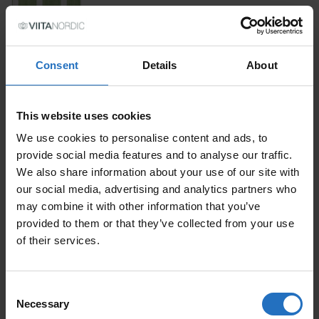
Weiss-Grün
GRÖSSE
Consent
Details
About
PREIS
This website uses cookies
Inkl. MwSt., Kostenloser Versand.
We use cookies to personalise content and ads, to
Auslieferung in 10-15 Arbeitstage.
provide social media features and to analyse our traffic.
MENGE
We also share information about your use of our site with
our social media, advertising and analytics partners who
IN DEN WARENKORB
may combine it with other information that you’ve
NEGATIIVI QUANTITY
provided to them or that they’ve collected from your use
of their services.
BELIEBTE ARTIKEL
Consent
Necessary
Selection