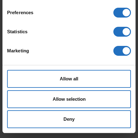
Preferences
Statistics
Marketing
AALTO
PAANU
Ab 165 €
Ab 199 €
Inkl. MwSt., Kostenloser Versand.
Inkl. MwSt., Kostenloser Versand.
Auslieferung in 10-15 Arbeitstage
Auslieferung in 10-15 Arbeitstage
Allow all
Allow selection
Deny