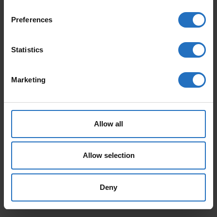
Preferences
Statistics
AALTO
PAANU
Marketing
Ab 165 €
Ab 199 €
Inkl. MwSt., Kostenloser Versand.
Inkl. MwSt., Kostenloser Versand.
Auslieferung in 10-15 Arbeitstage
Auslieferung in 10-15 Arbeitstage
Allow all
Allow selection
Deny