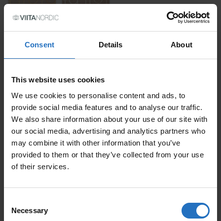
GRÖSSE
Consent
Details
About
PREIS
This website uses cookies
Inkl. MwSt., Kostenloser Versand.
Auslieferung in 10-15 Arbeitstage.
We use cookies to personalise content and ads, to
provide social media features and to analyse our traffic.
MENGE
We also share information about your use of our site with
our social media, advertising and analytics partners who
IN DEN WARENKORB
PAANU QUANTITY
may combine it with other information that you’ve
provided to them or that they’ve collected from your use
of their services.
BELIEBTE ARTIKEL
Consent
Necessary
Selection