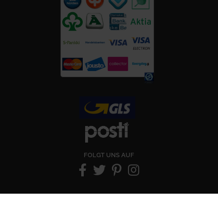
FOLGT UNS AUF
Copyright © ViitaNordic 2026 - Web Design:
Mediaani