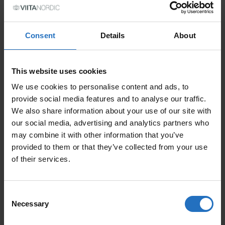
GRÖSSE
Consent
Details
About
PREIS
Inkl. MwSt., Kostenloser Versand.
This website uses cookies
Auslieferung in 10-15 Arbeitstage.
We use cookies to personalise content and ads, to
MENGE
provide social media features and to analyse our traffic.
We also share information about your use of our site with
IN DEN WARENKORB
TEPPICH RAE - DESIGN ELINA HELENIUS
our social media, advertising and analytics partners who
QUANTITY
may combine it with other information that you’ve
provided to them or that they’ve collected from your use
of their services.
BELIEBTE ARTIKEL
Consent
Necessary
Selection