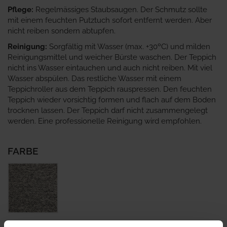
Pflege:
Regelmässiges Staubsaugen. Der Schmutz sollte
mit einem feuchten Putztuch sofort entfernt werden. Aber
nicht reiben sondern abtupfen.
Reinigung:
Sorgfältig mit Wasser (max. +30ºC) und milden
Reinigungsmittel und weicher Bürste waschen. Der Teppich
nicht ins Wasser eintauchen und auch nicht reiben. Mit viel
Wasser abspülen. Das restliche Wasser mit einem
Teppichroller aus dem Teppich rauspressen. Den feuchten
Teppich wieder vorsichtig formen und flach auf dem Boden
trocknen lassen. Der Teppich darf nicht zusammengelegt
werden. Eine professionelle Reinigung wird empfohlen.
FARBE