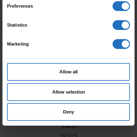
Preferences
Statistics
AALTO
PAANU
Marketing
Ab 165 €
Ab 199 €
Inkl. MwSt., Kostenloser Versand.
Inkl. MwSt., Kostenloser Versand.
Auslieferung in 10-15 Arbeitstage
Auslieferung in 10-15 Arbeitstage
Allow all
Allow selection
Deny
VARJO
Ab 99 €