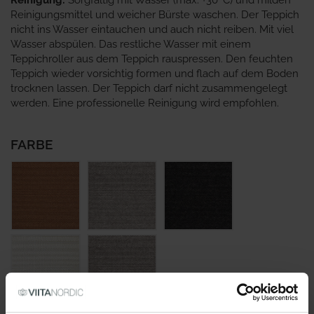
Reinigung:
Sorgfältig mit Wasser (max. +30ºC) und milden
Reinigungsmittel und weicher Bürste waschen. Der Teppich
nicht ins Wasser eintauchen und auch nicht reiben. Mit viel
Wasser abspülen. Das restliche Wasser mit einem
Teppichroller aus dem Teppich rauspressen. Den feuchten
Teppich wieder vorsichtig formen und flach auf dem Boden
trocknen lassen. Der Teppich darf nicht zusammengelegt
werden. Eine professionelle Reinigung wird empfohlen.
FARBE