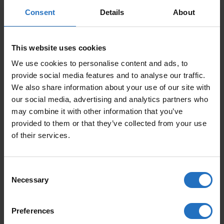
GRÖSSE
Consent
Details
About
This website uses cookies
PREIS
We use cookies to personalise content and ads, to
Inkl. MwSt., Kostenloser Versand.
provide social media features and to analyse our traffic.
Auslieferung in 10-15 Arbeitstage.
We also share information about your use of our site with
MENGE
our social media, advertising and analytics partners who
may combine it with other information that you’ve
IN DEN WARENKORB
provided to them or that they’ve collected from your use
TEPPICH HAIKU - DESIGN ELINA HELENIUS
of their services.
QUANTITY
Consent
BELIEBTE ARTIKEL
Necessary
Selection
Preferences