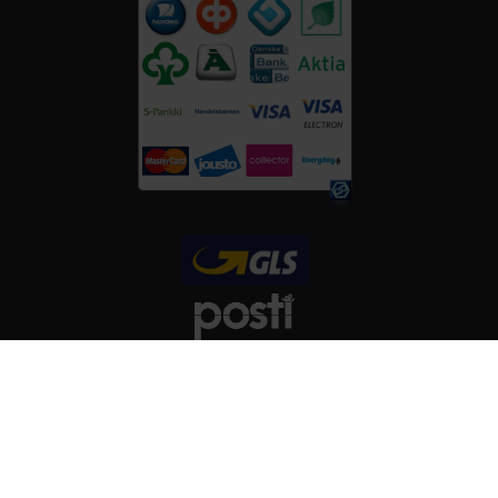
FOLGT UNS AUF
Copyright © ViitaNordic 2026 - Web Design:
Mediaani