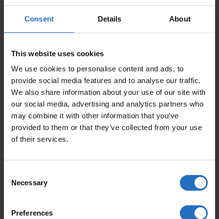
Consent
Details
About
GRÖSSE
This website uses cookies
PREIS
We use cookies to personalise content and ads, to
provide social media features and to analyse our traffic.
Inkl. MwSt., Kostenloser Versand.
Auslieferung in 10-15 Arbeitstage.
We also share information about your use of our site with
our social media, advertising and analytics partners who
MENGE
may combine it with other information that you’ve
provided to them or that they’ve collected from your use
IN DEN WARENKORB
VIIVA QUANTITY
of their services.
Consent
Necessary
Selection
BELIEBTE ARTIKEL
Preferences