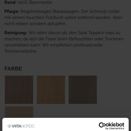
Rand:
100% Baumwolle
Pflege:
Regelmässiges Staubsaugen. Der Schmutz sollte
mit einem feuchten Putztuch sofort entfernt werden. Aber
nicht reiben sondern abtupfen.
Reinigung:
Wir raten davon ab, den Sisal Teppich nass zu
machen, da sich die Faser beim Befeuchten oder Trocknen
verschieben kann. Wir empfehlen professionelle
Trockenwäsche.
FARBE